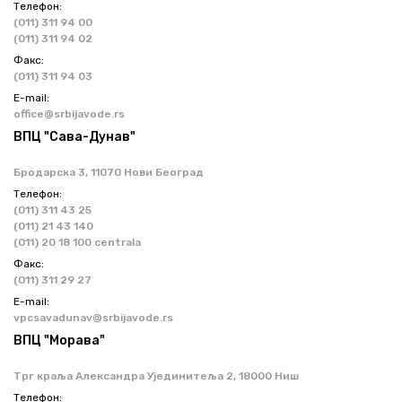
Телефон:
(011) 311 94 00
(011) 311 94 02
Факс:
(011) 311 94 03
Е-mail:
office@srbijavode.rs
ВПЦ "Сава-Дунав"
Бродарска 3, 11070 Нови Београд
Телефон:
(011) 311 43 25
(011) 21 43 140
(011) 20 18 100 centrala
Факс:
(011) 311 29 27
Е-mail:
vpcsavadunav@srbijavode.rs
ВПЦ "Морава"
Трг краља Александра Ујединитеља 2, 18000 Ниш
Телефон: