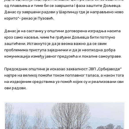
од плављења и тиме би се завршила I фаза заштите Дољевца.
Данас су завршени радови у Шарлинцу где је направљено ново
корито“- рекао је Пузовић.
Данас је на састанку у општини договорена изградња насипа
кроз само насеље, чиме ће грађани Дољевца бити потпуно
заштићени. Истакнуто је да је веома важно да се свим
проблемима приступа заједнички и да је неопходна добра
комуникација између јавног предузећа и локалне самоуправе.
Председник општине је исказао захвалност ЈВП „Србијаводе“
најпре на великој помоћи током поплавног таласа, а након тога
на издвојеним средствима уз помоћ којих су и реализовани сви
ови радови.