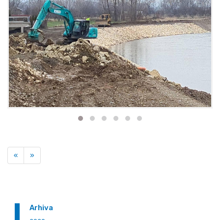
Previous
Next
«
»
Arhiva