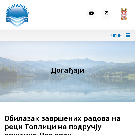
МЕНИ
Портрет ЈВП СРБИЈАВОДЕ
Догађаји
Вода без граница
Управљање водама
ВИС
Јавне набавке
Обилазак завршених радова на
реци Топлици на подручју
Програми и извештаји