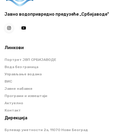
Јавно водопривредно предузеће „Србијаводе"
Линкови
Портрет ЈВП СРБИЈАВОДЕ
Вода без граница
Управљање водама
ВИС
Јавне набавке
Програми и извештаји
Актуелно
Контакт
Дирекција
Булевар уметности 2a, 11070 Нови Београд