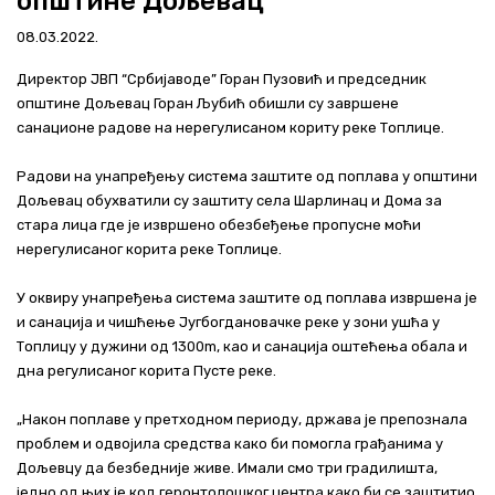
општине Дољевац
Актуелно
08.03.2022.
Контакт
Директор ЈВП “Србијаводе” Горан Пузовић и председник
општине Дољевац Горан Љубић обишли су завршене
+381 11 311 94 00
office@srbijavode.rs
санационе радове на нерегулисаном кориту реке Топлице.
Радови на унапређењу система заштите од поплава у општини
Дољевац обухватили су заштиту села Шарлинац и Дома за
стара лица где је извршено обезбеђење пропусне моћи
нерегулисаног корита реке Топлице.
У оквиру унапређења система заштите од поплава извршена је
и санација и чишћење Југбогдановачке реке у зони ушћа у
Топлицу у дужини од 1300m, као и санација оштећења обала и
дна регулисаног корита Пусте реке.
„Након поплаве у претходном периоду, држава је препознала
проблем и одвојила средства како би помогла грађанима у
Дољевцу да безбедније живе. Имали смо три градилишта,
једно од њих је код геронтолошког центра како би се заштитио