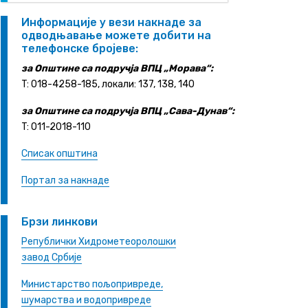
Информације у вези накнаде за
одводњавање можете добити на
телефонске бројеве:
за Општине са подручја ВПЦ „Морава“:
T: 018-4258-185, локали: 137, 138, 140
за Општине са подручја ВПЦ „Сава-Дунав“:
T: 011-2018-110
Списак општина
Портал за накнаде
Брзи линкови
Републички Хидрометеоролошки
завод Србије
Министарство пољопривреде,
шумарства и водопривреде