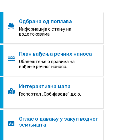
Одбрана од поплава
Информација о стању на
водотоковима
План вађења речних наноса
Oбавештење о правима на
вађење речног наноса.
Интерактивна мапа
Геопортал „Србијаводе" д.о.о.
Оглас о давању у закуп водног
земљишта