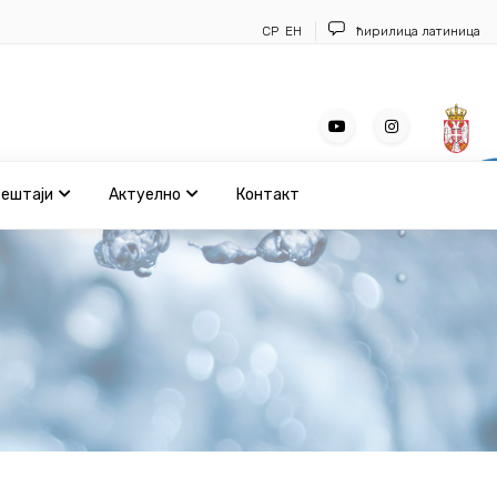
СР
ЕН
ћирилица
латиница
вештаји
Актуелно
Контакт