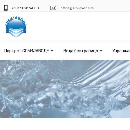
+381 11 311 94 00
office@srbijavode.rs
Портрет СРБИЈАВОДЕ
Вода без граница
Управља
Портрет СРБИЈАВОДЕ
Вода без граница
Управљање водама
ВИС
Јавне набавке