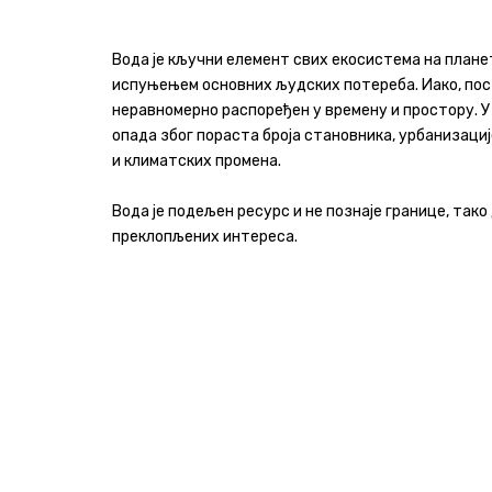
Програми и извештаји
Вода је кључни елемент свих екосистема на планети
испуњењем основних људских потереба. Иако, пост
Актуелно
неравномерно распоређен у времену и простору. У
опада због пораста броја становника, урбанизациј
Контакт
и климатских промена.
+381 11 311 94 00
office@srbijavode.rs
Вода је подељен ресурс и не познаје границе, так
преклопљених интереса.