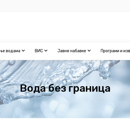
ње водама
ВИС
Јавне набавке
Програми и из
Вода без граница