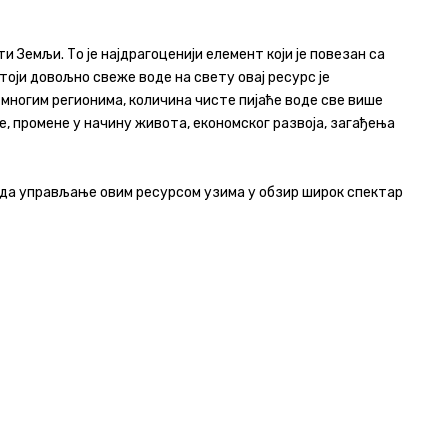
 Земљи. То је најдрагоценији елемент који је повезан са
оји довољно свеже воде на свету овај ресурс је
 многим регионима, количина чисте пијаће воде све више
е, промене у начину живота, економског развоја, загађења
о да управљање овим ресурсом узима у обзир широк спектар