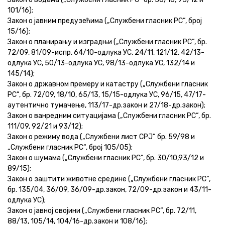
101/16);
Актуелно
Закон о јавним предузећима („Службени гласник РС“, број
15/16);
Контакт
Закон о планирању и изградњи („Службени гласник РС“, бр.
72/09, 81/09-испр, 64/10-одлука УС, 24/11, 121/12, 42/13-
+381 11 311 94 00
office@srbijavode.rs
одлука УС, 50/13-одлука УС, 98/13-одлука УС, 132/14 и
145/14);
Закон о државном премеру и катастру („Службени гласник
РС“, бр. 72/09, 18/10, 65/13, 15/15-одлука УС, 96/15, 47/17-
аутентично тумачење, 113/17-др.закон и 27/18-др.закон);
Закон о ванредним ситуацијама („Службени гласник РС“, бр.
111/09, 92/21 и 93/12);
Закон о режиму вода („Службени лист СРЈ“ бр. 59/98 и
„Службени гласник РС“, број 105/05);
Закон о шумама („Службени гласник РС“, бр. 30/10,93/12 и
89/15);
Закон о заштити животне средине („Службени гласник РС“,
бр. 135/04, 36/09, 36/09-др.закон, 72/09-др.закон и 43/11-
одлука УС);
Закон о јавној својини („Службени гласник РС“, бр. 72/11,
88/13, 105/14, 104/16-др.закон и 108/16);