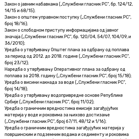
Закон о јавним набавкама („Службени гласник РС“, бр. 124/12,
14/15 и 68/15);
Закон о општем управном поступку („Службени гласник РС“,
број 18/16);
Закон о слободном приступу информацијама од јавног
значаја („Службени гласник РС“, бр. 120/04, 54/07, 104/09, и
36/2010);
Уредба о утврђивању Општег плана за одбрану од поплава
за период од 2012. до 2018. године („Службени гласник РС“,
број 23/12);
Наредба о утврђивању Оперативног плана за одбрану од
поплава за 2018. годину („Службени гласник РС“, број 15/18);
Уредба о висини накнада за воде („Службени гласник РС“,
број 14/18);
Уредба о утврђивању водопривредне основе Републике
Србије („Службени гласник РС“, број 11/02);
Уредба о граничним вредностима емисије загађујућих
материја у воде и роковима за њихово достизање
(„Службени гласник РС“, број 67/11, 48/12 и 1/16);
Уредба о граничним вредностима загађујућих материја у
површинским и подземним водама и седименту и роковима