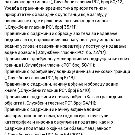
за њихово достизање („Службени гласник РС“, број 50/12);
Уредба о граничним вредностима приоритетних и
приоритетних хазардних супстанци које загађују
површинске воде и роковима за њихово достизање
(„Службени гласник РС“, број 35/11);
Правилник о садржини и обрасцу захтева за издавање
водних аката, садржини мишљења у поступку издавања
водних услова и садржини извештаја у поступку издавања
водне дозволе („Службени гласник РС“, бр. 72/17);
Правилник о одређивању мелиорационих подручја и њихових
граница („Службени гласник РС“, број 38/11);
Правилник о одређивању водних јединица и њихових граница
(„Службени гласник РС“, број 8/18);
Правилник о садржини, начину вођења и обрасцу водне
књиге („Службени гласник РС“, број 86/10);
Правилник о садржини и начину вођења Катастра водних
објеката („Службени гласник РС“, број 34/11);
Правилник о садржини и начину вођења водног
информационог система, методологији, структури,
категоријама и нивоима сакупљања података, као и о
садржини података о којима се обавештава јавност
(„Службени гласник РС“, број 54/2011);