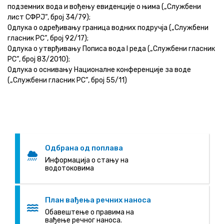
подземних вода и вођењу евиденције о њима („Службени
лист СФРЈ“, број 34/79);
Одлука о одређивању граница водних подручја („Службени
гласник РС“, број 92/17);
Одлука о утврђивању Пописа вода I реда („Службени гласник
РС“, број 83/2010);
Одлука о оснивању Националне конференције за воде
(„Службени гласник РС“, број 55/11)
Одбрана од поплава
Информација о стању на
водотоковима
План вађења речних наноса
Oбавештење о правима на
вађење речног наноса.