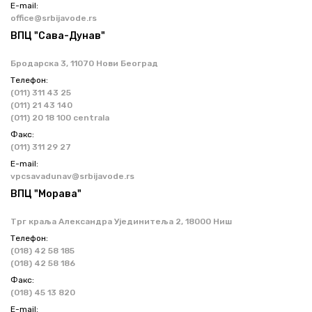
Е-mail:
office@srbijavode.rs
ВПЦ "Сава-Дунав"
Бродарска 3, 11070 Нови Београд
Телефон:
(011) 311 43 25
(011) 21 43 140
(011) 20 18 100 centrala
Факс:
(011) 311 29 27
Е-mail:
vpcsavadunav@srbijavode.rs
ВПЦ "Морава"
Трг краља Александра Ујединитеља 2, 18000 Ниш
Телефон:
(018) 42 58 185
(018) 42 58 186
Факс:
(018) 45 13 820
Е-mail: