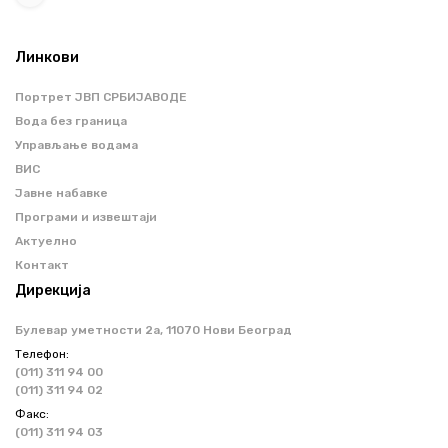
Линкови
Портрет ЈВП СРБИЈАВОДЕ
Вода без граница
Управљање водама
ВИС
Јавне набавке
Програми и извештаји
Актуелно
Контакт
Дирекција
Булевар уметности 2a, 11070 Нови Београд
Телефон:
(011) 311 94 00
(011) 311 94 02
Факс:
(011) 311 94 03