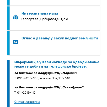
Интерактивна мапа
Геопортал „Србијаводе" д.о.о.
Оглас о давању у закуп водног земљишта
Информације у вези накнаде за одводњавање
можете добити на телефонске бројеве:
за Општине са подручја ВПЦ „Морава“:
T: 018-4258-185, локали: 137, 138, 140
за Општине са подручја ВПЦ „Сава-Дунав“:
T: 011-2018-110
Списак општина