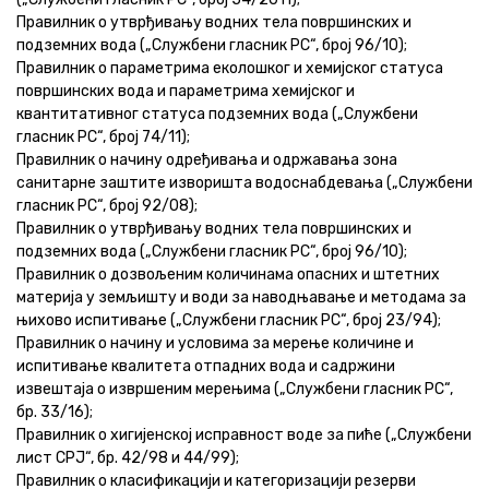
Правилник о утврђивању водних тела површинских и
подземних вода („Службени гласник РС“, број 96/10);
Правилник о параметрима еколошког и хемијског статуса
површинских вода и параметрима хемијског и
квантитативног статуса подземних вода („Службени
гласник РС“, број 74/11);
Правилник о начину одређивања и одржавања зона
санитарне заштите изворишта водоснабдевања („Службени
гласник РС“, број 92/08);
Правилник о утврђивању водних тела површинских и
подземних вода („Службени гласник РС“, број 96/10);
Правилник о дозвољеним количинама опасних и штетних
материја у земљишту и води за наводњавање и методама за
њихово испитивање („Службени гласник РС“, број 23/94);
Правилник о начину и условима за мерење количине и
испитивање квалитета отпадних вода и садржини
извештаја о извршеним мерењима („Службени гласник РС“,
бр. 33/16);
Правилник о хигијенској исправност воде за пиће („Службени
лист СРЈ“, бр. 42/98 и 44/99);
Правилник о класификацији и категоризацији резерви