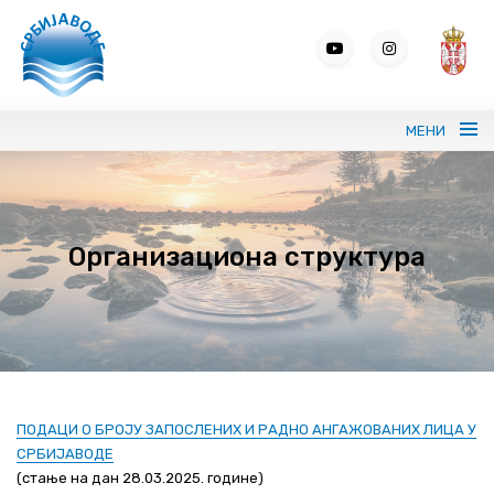
МЕНИ
Портрет СРБИЈАВОДЕ
Организациона структура
Вода без граница
Управљање водама
ВИС
Јавне набавке
ПОДАЦИ О БРОЈУ ЗАПОСЛЕНИХ И РАДНО АНГАЖОВАНИХ ЛИЦА У
СРБИЈАВОДЕ
Програми и извештаји
(стање на дан 28.03.2025. године)