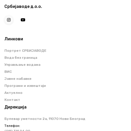
Србијаводе д.о.о.
Линкови
Портрет СРБИЈАВОДЕ
Вода без граница
Управљање водама
ВИС
Јавне набавке
Програми и извештаји
Актуелно
Контакт
Дирекција
Булевар уметности 2a, 11070 Нови Београд
Телефон:
(011) 311 94 00