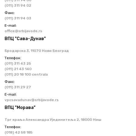
(011) 311 94 02
Факс:
(011) 311 94 03
Е-mail:
office@srbijavode.rs
ВПЦ "Сава-Дунав"
Бродарска 3, 11070 Нови Београд
Телефон:
(011) 311 43 25
(011) 21 43 140
(011) 20 18 100 centrala
Факс:
(011) 311 29 27
Е-mail:
vpcsavadunav@srbijavode.rs
ВПЦ "Морава"
Трг краља Александра Ујединитеља 2, 18000 Ниш
Телефон:
(018) 42 58 185