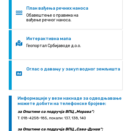
План вађења речних наноса
Oбавештење о правима на
вађење речног наноса.
Интерактивна мапа
Геопортал Србијаводе д.о.о.
Оглас о давању у закуп водног земљишта
Информације у вези накнаде за одводњавање
можете добити на телефонске бројеве:
за Општине са подручја ВПЦ „Морава“:
T: 018-4258-185, локали: 137, 138, 140
за Општине са подручја ВПЦ „Сава-Дунав“: