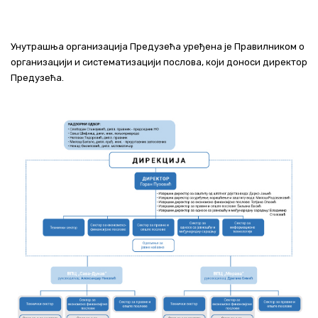
Актуелно
Унутрашња организација Предузећа уређена је Правилником о
Контакт
организацији и систематизацији послова, који доноси директор
Предузећа.
+381 11 311 94 00
office@srbijavode.rs