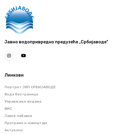
Јавно водопривредно предузеће „Србијаводе"
Линкови
Портрет ЈВП СРБИЈАВОДЕ
Вода без граница
Управљање водама
ВИС
Јавне набавке
Програми и извештаји
Актуелно