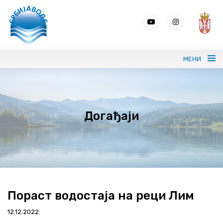
МЕНИ
Портрет ЈВП СРБИЈАВОДЕ
Догађаји
Вода без граница
Управљање водама
ВИС
Јавне набавке
Пораст водостаја на реци Лим
Програми и извештаји
12.12.2022.