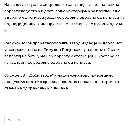
На основу актуелне хидролошке ситуације, услед падавина,
Актуелно
пораста водостаја и достизања критеријума за проглашење
одбране од поплава уводи се редовна одбрана од поплава на
Контакт
Водној јединици „Лим-Пријепоље“ сектор С.7 у дужини од 2,40
km.
+381 11 311 94 00
office@srbijavode.rs
Републички хидрометеоролошки завод издао је хидролошко
упозорење да ће на Лиму код Пријепоља у наредних 12 сати
водостај ће бити у мањем порасту и стагнацији и кретаће се
изнад границе редовне одбране од поплава.
Службе ЈВП „Србијаводе“ и надлежних водопривредних
предузећа пратиће кретање промена нивоа воде и промене
стања на одбрамбеним линијама.
Previous
Next
«
»