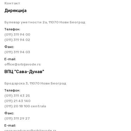
Контакт
Дирекција
Булевар уметности 2a, 11070 Нови Београд
Телефон:
(011) 311 94 00
(011) 311 94 02
Факс:
(011) 311 94 03
Е-mail:
office@srbijavode.rs
ВПЦ "Сава-Дунав"
Бродарска 3, 11070 Нови Београд
Телефон:
(011) 311 43 25
(011) 21 43 140
(011) 20 18 100 centrala
Факс:
(011) 311 29 27
Е-mail:
vpcsavadunav@srbijavode.rs