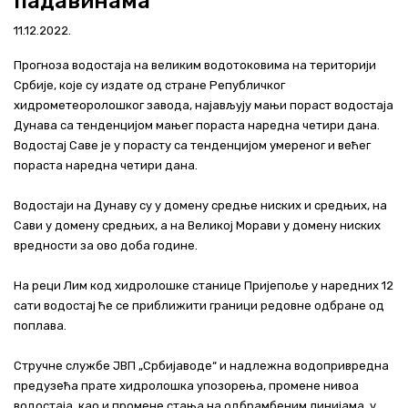
падавинама
Актуелно
11.12.2022.
Контакт
Прогноза водостаја на великим водотоковима на територији
Србије, које су издате од стране Републичког
+381 11 311 94 00
office@srbijavode.rs
хидрометеоролошког завода, најављују мањи пораст водостаја
Дунава са тенденцијом мањег пораста наредна четири дана.
Водостај Саве је у порасту са тенденцијом умереног и већег
пораста наредна четири дана.
Водостаји на Дунаву су у домену средње ниских и средњих, на
Сави у домену средњих, а на Великој Морави у домену ниских
вредности за ово доба године.
На реци Лим код хидролошке станице Пријепоље у наредних 12
сати водостај ће се приближити граници редовне одбране од
поплава.
Стручне службе ЈВП „Србијаводе“ и надлежна водопривредна
предузећа прате хидролошка упозорења, промене нивоа
водостаја, као и промене стања на одбрамбеним линијама, у