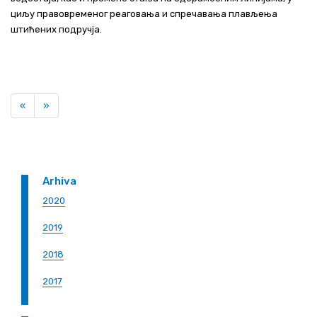
циљу правовременог реаговања и спречавања плављења
штићених подручја.
Previous
Next
«
»
Arhiva
2020
2019
2018
2017