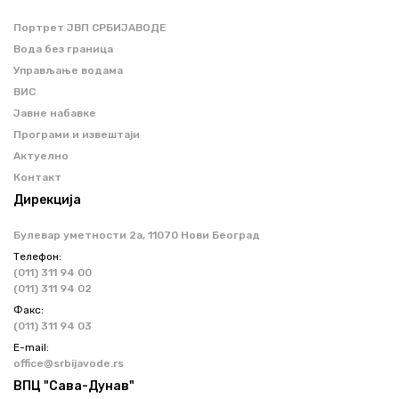
Портрет ЈВП СРБИЈАВОДЕ
Вода без граница
Управљање водама
ВИС
Јавне набавке
Програми и извештаји
Актуелно
Контакт
Дирекција
Булевар уметности 2a, 11070 Нови Београд
Телефон:
(011) 311 94 00
(011) 311 94 02
Факс:
(011) 311 94 03
Е-mail:
office@srbijavode.rs
ВПЦ "Сава-Дунав"