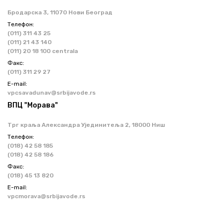
Бродарска 3, 11070 Нови Београд
Телефон:
(011) 311 43 25
(011) 21 43 140
(011) 20 18 100 centrala
Факс:
(011) 311 29 27
Е-mail:
vpcsavadunav@srbijavode.rs
ВПЦ "Морава"
Трг краља Александра Ујединитеља 2, 18000 Ниш
Телефон:
(018) 42 58 185
(018) 42 58 186
Факс:
(018) 45 13 820
Е-mail:
vpcmorava@srbijavode.rs