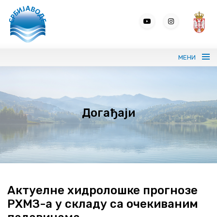
МЕНИ
Портрет ЈВП СРБИЈАВОДЕ
Догађаји
Вода без граница
Управљање водама
ВИС
Јавне набавке
Актуелне хидролошке прогнозе
РХМЗ-а у складу са очекиваним
Програми и извештаји